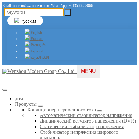
Email:
modern@wzmodern.com
WhatsApp:
8613566258066
Русский
English
Français
Português
Español
اللغة العربية
MENU
дом
Продукты
Кондиционер переменного тока
Автоматический стабилизатор напряжения
Динамический регулятор напряжения (DVR)
Статический стабилизатор напряжения
Стабилизатор напряжения широкого
диапазона