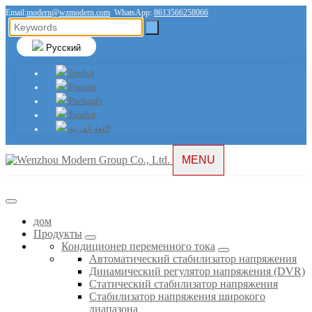
Email:
modern@wzmodern.com
WhatsApp:
8613566258066
Русский
English
Français
Português
Español
اللغة العربية
MENU
дом
Продукты
Кондиционер переменного тока
Автоматический стабилизатор напряжения
Динамический регулятор напряжения (DVR)
Статический стабилизатор напряжения
Стабилизатор напряжения широкого
диапазона