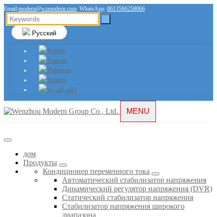
Email:
modern@wzmodern.com
WhatsApp:
8613566258066
Русский
English
Français
Português
Español
اللغة العربية
MENU
дом
Продукты
Кондиционер переменного тока
Автоматический стабилизатор напряжения
Динамический регулятор напряжения (DVR)
Статический стабилизатор напряжения
Стабилизатор напряжения широкого
диапазона