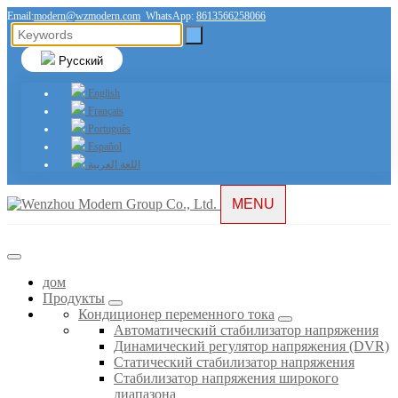
Email:
modern@wzmodern.com
WhatsApp:
8613566258066
Русский
English
Français
Português
Español
اللغة العربية
MENU
дом
Продукты
Кондиционер переменного тока
Автоматический стабилизатор напряжения
Динамический регулятор напряжения (DVR)
Статический стабилизатор напряжения
Стабилизатор напряжения широкого
диапазона