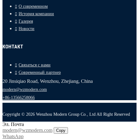
О современном
История компании
Галерея
Новости
КОНТАКТ
Связаться с нами
Современный партнер
20 Jinsiqiao Road, Wenzhou, Zhejiang, China
modern@wzmodern.com
+86-13566258066
Copyright © 2026 Wenzhou Modern Group Co., Ltd All Right Reserved
Эл. Почта
modern@wzmodern.com
Copy
WhatsApp