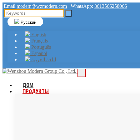
Email:
modern@wzmodern.com
WhatsApp:
8613566258066
Русский
English
Français
Português
Español
اللغة العربية
ДОМ
ПРОДУКТЫ