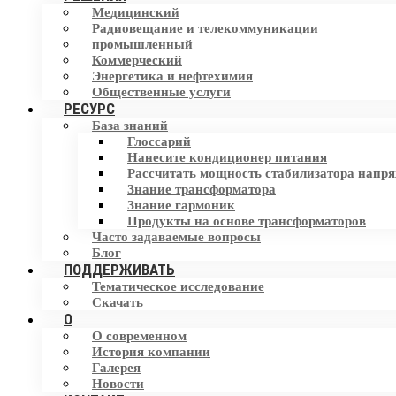
Преобразователь частоты (VFD)
Медицинский
Гармонический фильтр
Радиовещание и телекоммуникации
промышленный
Статический автоматический
Коммерческий
переключатель (STS)
Устройство коррекции коэффициента
Энергетика и нефтехимия
мощности (PFC)
Общественные услуги
Хранилище энергии
РЕСУРС
База знаний
Устранитель нейтрального тока (NCE)
Глоссарий
Нанесите кондиционер питания
Устройство защиты от перенапряжения
Рассчитать мощность стабилизатора напр
(SPD)
Знание трансформатора
Знание гармоник
Продукты на основе трансформаторов
Часто задаваемые вопросы
Блог
ПОДДЕРЖИВАТЬ
Тематическое исследование
Скачать
О
О современном
История компании
Галерея
Новости