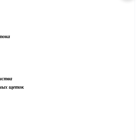
тока
нства
ьных щеток