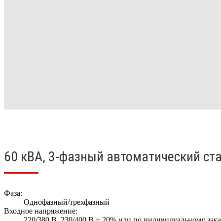
60 кВА, 3-фазный автоматический ст
Фаза:
Однофазный/трехфазный
Входное напряжение:
220/380 В, 230/400 В ± 20% или по индивидуальному зака